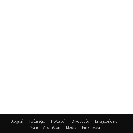
Αρχική
Τράπεζες
Πολιτική
Οικονομία
Επιχειρήσεις
Υγεία – Ασφάλιση
Media
Επικοινωνία