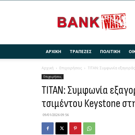
BANKWARS.GR
ΑΡΧΙΚΉ
ΤΡΆΠΕΖΕΣ
ΠΟΛΙΤΙΚΉ
ΟΙ
Αρχική
Επιχειρήσεις
ΤΙΤΑΝ: Συμφωνία εξαγοράς
Επιχειρήσεις
ΤΙΤΑΝ: Συμφωνία εξαγο
τσιμέντου Κeystone στ
09/01/2026 09:56