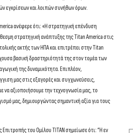
ών εγκρίσεων και λοιπών συνήθων όρων.
America ανέφερε ότι: «Η στρατηγική επένδυση
θεσμη στρατηγική ανάπτυξης της Titan America στις
ολικής ακτής των ΗΠΑ και επιτρέπει στην Titan
ρχουσα βασική δραστηριότητά της στον τομέα των
αγωγική της δυναμικότητα. Επιπλέον,
γγιση μας στις εξαγορές και συγχωνεύσεις,
ε να αξιοποιήσουμε την τεχνογνωσία μας, το
γισμό μας, δημιουργώντας σημαντική αξία για τους
ς Επιτροπής του Ομίλου ΤΙΤΑΝ σημείωσε ότι: “H εν