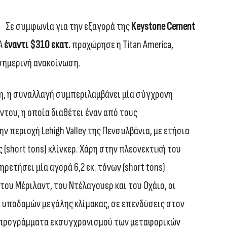
Σε συμφωνία για την εξαγορά της
Keystone Cement
Α
έναντι $310 εκατ.
προχώρησε η Titan America,
 σημερινή ανακοίνωση.
, η συναλλαγή συμπεριλαμβάνει μία σύγχρονη
του, η οποία διαθέτει έναν από τους
 περιοχή Lehigh Valley της Πενσυλβάνια, με ετήσια
(short tons) κλίνκερ. Χάρη στην πλεονεκτική του
ρετήσει μία αγορά 6,2 εκ. τόνων (short tons)
του Μέριλαντ, του Ντέλαγουερ και του Οχάιο, οι
 υποδομών μεγάλης κλίμακας, σε επενδύσεις στον
α προγράμματα εκσυγχρονισμού των μεταφορικών