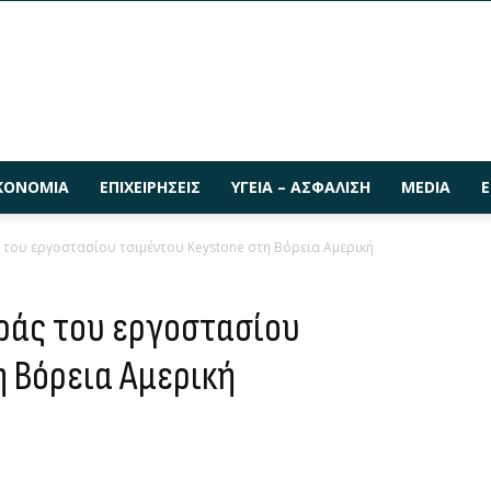
ΚΟΝΟΜΊΑ
ΕΠΙΧΕΙΡΉΣΕΙΣ
ΥΓΕΊΑ – ΑΣΦΆΛΙΣΗ
MEDIA
Ε
 του εργοστασίου τσιμέντου Κeystone στη Βόρεια Αμερική
ράς του εργοστασίου
η Βόρεια Αμερική