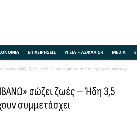
ΚΟΝΟΜΊΑ
ΕΠΙΧΕΙΡΉΣΕΙΣ
ΥΓΕΊΑ – ΑΣΦΆΛΙΣΗ
MEDIA
Ε
ΒΑΝΩ» σώζει ζωές – Ήδη 3,5 εκατομμύρια πολίτες έχουν συμμετάσχει
ΒΑΝΩ» σώζει ζωές – Ήδη 3,5
χουν συμμετάσχει