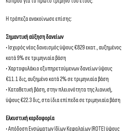
Κύπρου για το πρώτο τρίμηνο του έτους.
Η τράπεζα ανακοίνωσε επίσης:
Σημαντική αύξηση δανείων
• Ισχυρός νέος δανεισμός ύψους €829 εκατ., αυξημένος
κατά 9% σε τριμηνιαία βάση
• Χαρτοφυλάκιο εξυπηρετούμενων δανείων ύψους
€11.1 δις, αυξημένο κατά 2% σε τριμηνιαία βάση
• Καταθετική βάση, στην πλειονότητα της λιανική,
ύψους €22.3 δις, στα ίδια επίπεδα σε τριμηνιαία βάση
Ελκυστική κερδοφορία
• Απόδοση Ενσώματων Ιδίων Κεφαλαίων (ROTE) ύψους