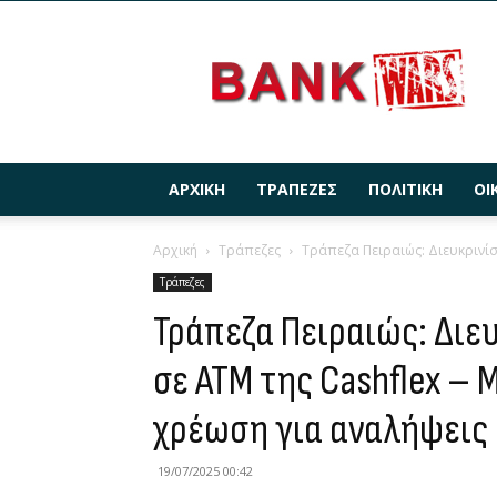
BANKWARS.GR
ΑΡΧΙΚΉ
ΤΡΆΠΕΖΕΣ
ΠΟΛΙΤΙΚΉ
ΟΙ
Αρχική
Τράπεζες
Τράπεζα Πειραιώς: Διευκρινίσει
Τράπεζες
Τράπεζα Πειραιώς: Διευ
σε ΑΤΜ της Cashflex – 
χρέωση για αναλήψεις 
19/07/2025 00:42