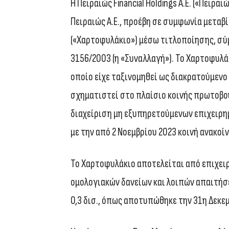
Η Πειραιώς Financial Holdings Α.Ε. («Πειρα
Πειραιώς Α.Ε., προέβη σε συμφωνία μετα
(«Χαρτοφυλάκιο») μέσω τιτλοποίησης, σύμ
3156/2003 (η «Συναλλαγή»). Το Χαρτοφυλά
οποίο είχε ταξινομηθεί ως διακρατούμενο 
σχηματιστεί στο πλαίσιο κοινής πρωτοβο
διαχείριση μη εξυπηρετούμενων επιχειρη
με την από 2 Νοεμβρίου 2023 κοινή ανακοί
Το Χαρτοφυλάκιο αποτελείται από επιχει
ομολογιακών δανείων και λοιπών απαιτήσε
0,3 δισ., όπως αποτυπώθηκε την 31η Δεκε