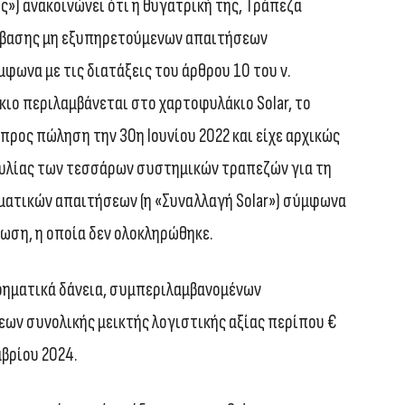
ιώς») ανακοινώνει ότι η θυγατρική της, Τράπεζα
βίβασης μη εξυπηρετούμενων απαιτήσεων
φωνα με τις διατάξεις του άρθρου 10 του ν.
κιο περιλαμβάνεται στο χαρτοφυλάκιο Solar, το
προς πώληση την 30η Ιουνίου 2022 και είχε αρχικώς
υλίας των τεσσάρων συστημικών τραπεζών για τη
ματικών απαιτήσεων (η «Συναλλαγή Solar») σύμφωνα
νωση, η οποία δεν ολοκληρώθηκε.
ρηματικά δάνεια, συμπεριλαμβανομένων
ων συνολικής μεικτής λογιστικής αξίας περίπου €
μβρίου 2024.