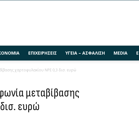
ΚΟΝΟΜΊΑ
ΕΠΙΧΕΙΡΉΣΕΙΣ
ΥΓΕΊΑ – ΑΣΦΆΛΙΣΗ
MEDIA
Ε
βίβασης χαρτοφυλακίου NPE 0,3 δισ. ευρώ
μφωνία μεταβίβασης
 δισ. ευρώ