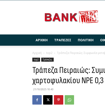
BANKWARS.GR
ΑΡΧΙΚΉ
ΤΡΆΠΕΖΕΣ
ΠΟΛΙΤΙΚΉ
ΟΙ
Αρχική
top2
Τράπεζα Πειραιώς: Συμφωνία μετα
top2
Τράπεζες
Τράπεζα Πειραιώς: Συ
χαρτοφυλακίου NPE 0,3
21/10/2025 10:43