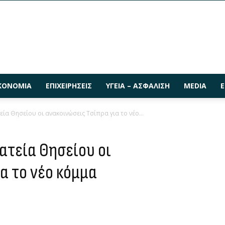
ΚΟΝΟΜΊΑ
ΕΠΙΧΕΙΡΉΣΕΙΣ
ΥΓΕΊΑ – ΑΣΦΆΛΙΣΗ
MEDIA
Ε
εία Θησείου οι ανακοινώσεις Τσίπρα για το νέο...
ατεία Θησείου οι
α το νέο κόμμα