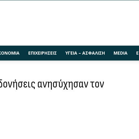
ΚΟΝΟΜΊΑ
ΕΠΙΧΕΙΡΉΣΕΙΣ
ΥΓΕΊΑ – ΑΣΦΆΛΙΣΗ
MEDIA
Ε
 δονήσεις ανησύχησαν τον