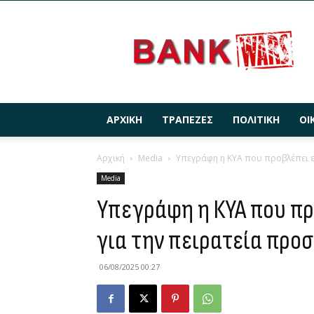
BANKWARS.GR
ΑΡΧΙΚΉ
ΤΡΆΠΕΖΕΣ
ΠΟΛΙΤΙΚΉ
ΟΙ
Αρχική
Media
Υπεγράφη η ΚΥΑ που προβλέπει 
Media
Υπεγράφη η ΚΥΑ που π
για την πειρατεία προ
06/08/2025 00:27