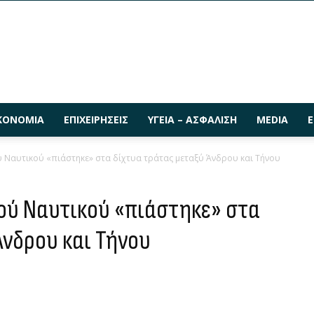
ΚΟΝΟΜΊΑ
ΕΠΙΧΕΙΡΉΣΕΙΣ
ΥΓΕΊΑ – ΑΣΦΆΛΙΣΗ
MEDIA
Ε
 Ναυτικού «πιάστηκε» στα δίχτυα τράτας μεταξύ Άνδρου και Τήνου
ού Ναυτικού «πιάστηκε» στα
Άνδρου και Τήνου