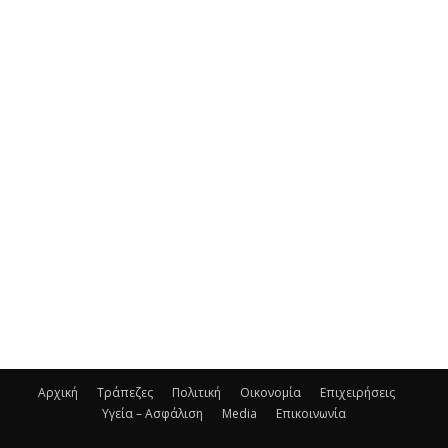
Αρχική
Τράπεζες
Πολιτική
Οικονομία
Επιχειρήσεις
Υγεία – Ασφάλιση
Media
Επικοινωνία