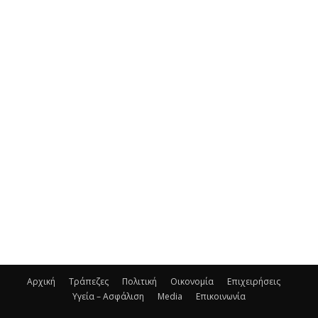
Αρχική
Τράπεζες
Πολιτική
Οικονομία
Επιχειρήσεις
Υγεία – Ασφάλιση
Media
Επικοινωνία