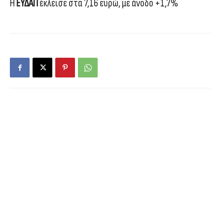
Η
ΕΥΔΑΠ
έκλεισε στα 7,16 ευρώ, με άνοδο +1,7%