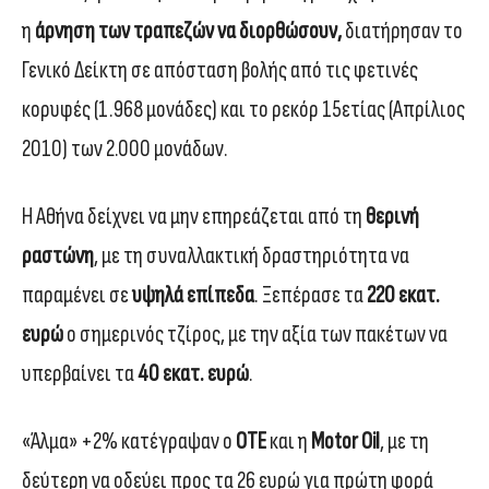
η
άρνηση των τραπεζών να διορθώσουν,
διατήρησαν το
Γενικό Δείκτη σε απόσταση βολής από τις φετινές
κορυφές (1.968 μονάδες) και το ρεκόρ 15ετίας (Απρίλιος
2010) των 2.000 μονάδων.
Η Αθήνα δείχνει να μην επηρεάζεται από τη
θερινή
ραστώνη
, με τη συναλλακτική δραστηριότητα να
παραμένει σε
υψηλά επίπεδα
. Ξεπέρασε τα
220 εκατ.
ευρώ
ο σημερινός τζίρος, με την αξία των πακέτων να
υπερβαίνει τα
40 εκατ. ευρώ
.
«Άλμα» +2% κατέγραψαν ο
ΟΤΕ
και η
Motor Oil
, με τη
δεύτερη να οδεύει προς τα 26 ευρώ για πρώτη φορά