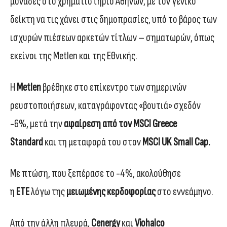
μονάδες στο χρηματιστήριο Αθηνών, με τον γενικό
δείκτη να τις χάνει στις δημοπρασίες, υπό το βάρος των
ισχυρών πιέσεων αρκετών τίτλων – σηματωρών, όπως
εκείνοι της Metlen και της Εθνικής.
Η
Metlen
βρέθηκε στο επίκεντρο των σημερινών
ρευστοποιήσεων, καταγράφοντας «βουτιά» σχεδόν
-6%, μετά την
αφαίρεση από τον MSCI Greece
Standard
και τη μεταφορά του στον
MSCI UK Small Cap.
Με πτώση, που ξεπέρασε το -4%, ακολούθησε
η
ΕΤΕ
λόγω της
μειωμένης κερδοφορίας
στο εννεάμηνο.
Από την άλλη πλευρά,
Cenergy
και
Viohalco