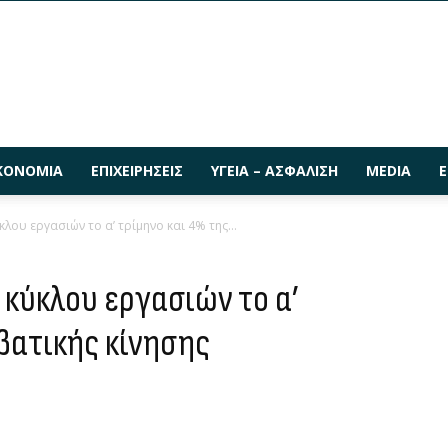
ΚΟΝΟΜΊΑ
ΕΠΙΧΕΙΡΉΣΕΙΣ
ΥΓΕΊΑ – ΑΣΦΆΛΙΣΗ
MEDIA
Ε
λου εργασιών το α’ τρίμηνο και 4% της...
 κύκλου εργασιών το α’
βατικής κίνησης