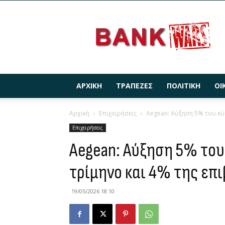
BANKWARS.GR
ΑΡΧΙΚΉ
ΤΡΆΠΕΖΕΣ
ΠΟΛΙΤΙΚΉ
ΟΙ
Αρχική
Επιχειρήσεις
Aegean: Αύξηση 5% του κύκ
Επιχειρήσεις
Aegean: Αύξηση 5% του
τρίμηνο και 4% της επι
19/05/2026 18:10