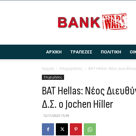
BANKWARS.GR
ΑΡΧΙΚΉ
ΤΡΆΠΕΖΕΣ
ΠΟΛΙΤΙΚΉ
ΟΙ
Αρχική
Επιχειρήσεις
BAT Hellas: Νέος Διευθύνω
Επιχειρήσεις
BAT Hellas: Νέος Διευθ
Δ.Σ. ο Jochen Hiller
12/11/2025 15:39