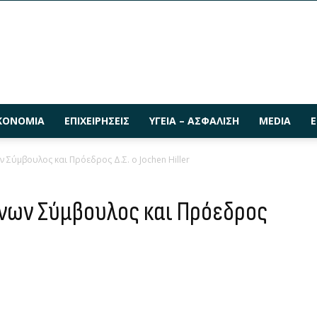
ΚΟΝΟΜΊΑ
ΕΠΙΧΕΙΡΉΣΕΙΣ
ΥΓΕΊΑ – ΑΣΦΆΛΙΣΗ
MEDIA
Ε
ν Σύμβουλος και Πρόεδρος Δ.Σ. ο Jochen Hiller
ύνων Σύμβουλος και Πρόεδρος