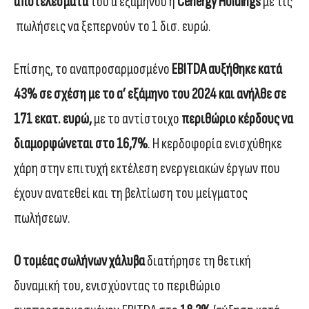
αποτελέσματα
του α΄εξαμήνου η
Cenergy Holdings
με τις
πωλήσεις να ξεπερνούν το 1 δισ. ευρώ.
Επίσης, το αναπροσαρμοσμένο
EBITDA αυξήθηκε κατά
43% σε σχέση με το α’ εξάμηνο του 2024 και ανήλθε σε
171 εκατ. ευρώ,
με το αντίστοιχο
περιθώριο κέρδους να
διαμορφώνεται στο 16,7%
. Η κερδοφορία ενισχύθηκε
χάρη στην επιτυχή εκτέλεση ενεργειακών έργων που
έχουν ανατεθεί και τη βελτίωση του μείγματος
πωλήσεων.
Ο τομέας σωλήνων χάλυβα
διατήρησε τη θετική
δυναμική του, ενισχύοντας το περιθώριο