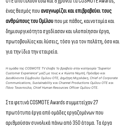
ΟΤΕ αποτελούν εδώ και 8 χρόνια τα COSMOTE Awards,
ένας θεσμός που
αναγνωρίζει και επιβραβεύει τους
ανθρώπους του Ομίλου
που με πάθος, καινοτομία και
δημιουργικότητα σχεδίασαν και υλοποίησαν έργα,
πρωτοβουλίες και λύσεις, τόσο για τον πελάτη, όσο και
για την ίδια την εταιρεία.
H ομάδα της COSMOTE TV έλαβε 1o βραβείο στην κατηγορία “Superior
Customer Experience” μαζί με τους κ.κ Κώστα Νεμπή, Πρόεδρο και
Διευθύνοντα Σύμβουλο Ομίλου ΟΤΕ, Δημήτρη Μιχαλάκη, Chief of Corporate
Communications, Sustainability και Channel Productions Ομίλου ΟΤΕ και
Πάνο Τσιαντούλα, Chief Human Resources Officer Ομίλου ΟΤΕ.
Στα φετινά COSMOTE Awards συμμετείχαν 27
πρωτότυπα έργα από ομάδες εργαζομένων που
αριθμούσαν συνολικά πάνω από 350 άτομα. Τα έργα