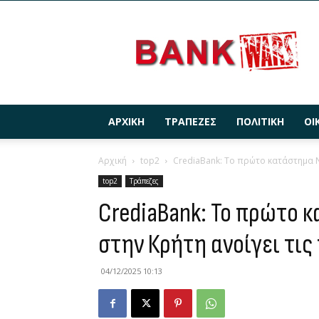
BANKWARS.GR
ΑΡΧΙΚΉ
ΤΡΆΠΕΖΕΣ
ΠΟΛΙΤΙΚΉ
ΟΙ
Αρχική
top2
CrediaBank: Το πρώτο κατάστημα Νέ
top2
Τράπεζες
CrediaBank: Το πρώτο 
στην Κρήτη ανοίγει τις
04/12/2025 10:13