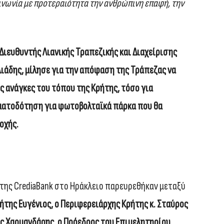
οινωνία με προτεραιότητα την ανθρώπινη επαφή, την
 Διευθυντής Λιανικής Τραπεζικής και Διαχείρισης
λιάδης, μίλησε για την απόφαση της Τράπεζας να
ς ανάγκες του τόπου της Κρήτης, τόσο για
ηματοδότηση για φωτοβολταϊκά πάρκα που θα
οχής.
της CrediaBank στο Ηράκλειο παρευρεθήκαν μεταξύ
της Ευγένιος, ο Περιφερειάρχης Κρήτης κ. Σταύρος
ης Χαρμανδάρης, ο Πρόεδρος του Επιμελητηρίου