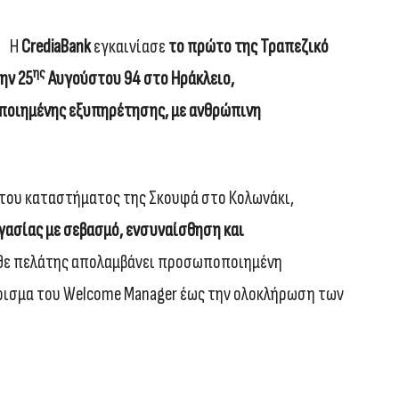
Η
CrediaBank
εγκαινίασε
το πρώτο της Τραπεζικό
ης
ην 25
Αυγούστου 94 στο Ηράκλειο,
οιημένης εξυπηρέτησης, με ανθρώπινη
του καταστήματος της Σκουφά στο Κολωνάκι,
γασίας
με σεβασμό, ενσυναίσθηση
και
άθε πελάτης απολαμβάνει προσωποποιημένη
ισμα του Welcome Manager έως την ολοκλήρωση των