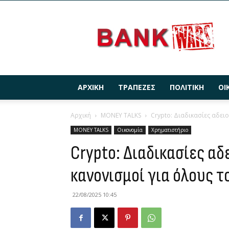
BANKWARS.GR
ΑΡΧΙΚΉ
ΤΡΆΠΕΖΕΣ
ΠΟΛΙΤΙΚΉ
ΟΙ
Αρχική
MONEY TALKS
Crypto: Διαδικασίες αδει
MONEY TALKS
Οικονομία
Χρηματιστήριο
Crypto: Διαδικασίες α
κανονισμοί για όλους 
22/08/2025 10:45