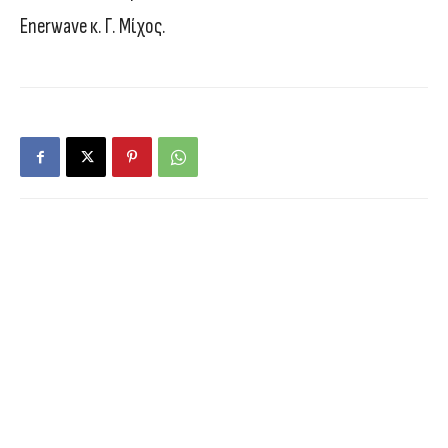
Enerwave κ. Γ. Mίχος.