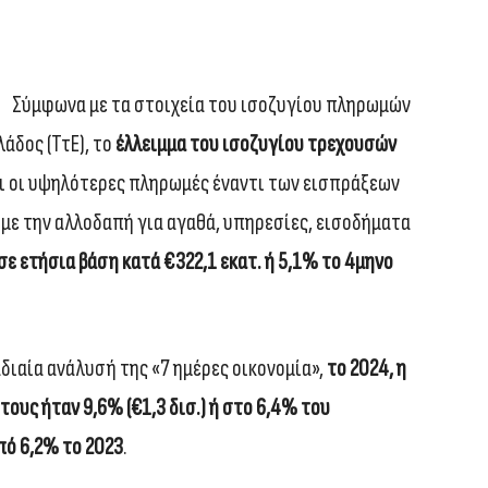
Σύμφωνα με τα στοιχεία του ισοζυγίου πληρωμών
άδος (ΤτΕ), το
έλλειμμα του ισοζυγίου τρεχουσών
τοι οι υψηλότερες πληρωμές έναντι των εισπράξεων
 με την αλλοδαπή για αγαθά, υπηρεσίες, εισοδήματα
σε ετήσια βάση κατά €322,1 εκατ. ή 5,1% το 4μηνο
διαία ανάλυσή της «7 ημέρες οικονομία»,
το 2024, η
τους ήταν 9,6% (€1,3 δισ.) ή στο 6,4% του
πό 6,2% το 2023
.