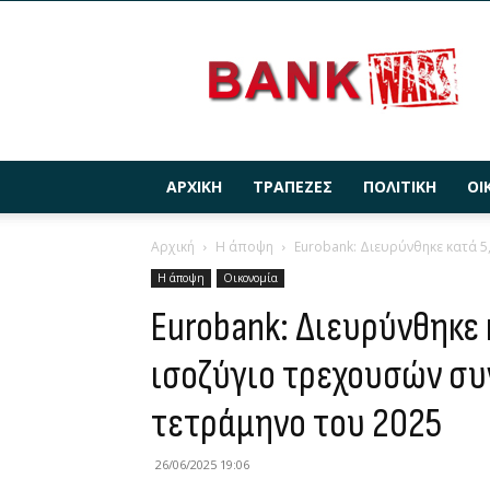
BANKWARS.GR
ΑΡΧΙΚΉ
ΤΡΆΠΕΖΕΣ
ΠΟΛΙΤΙΚΉ
ΟΙ
Αρχική
Η άποψη
Eurobank: Διευρύνθηκε κατά 5
Η άποψη
Οικονομία
Eurobank: Διευρύνθηκε 
ισοζύγιο τρεχουσών σ
τετράμηνο του 2025
26/06/2025 19:06