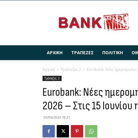
BANKWARS.GR
ΑΡΧΙΚΉ
ΤΡΆΠΕΖΕΣ
ΠΟΛΙΤΙΚΉ
ΟΙ
Αρχική
Τράπεζες 2
Eurobank: Νέες ημερομηνίες γ
Τράπεζες 2
Eurobank: Νέες ημερομη
2026 – Στις 15 Ιουνίου
03/06/2026 18:21