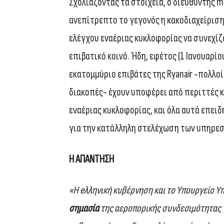
Σχολιάζοντας τα στοιχεία, ο διευθυντής mar
ανεπίτρεπτο το γεγονός η κακοδιαχείρισ
ελέγχου εναέριας κυκλοφορίας να συνεχί
επιβατικό κοινό. Ήδη, εφέτος (1 Ιανουαρί
εκατομμύριο επιβάτες της Ryanair -πολλοί
διακοπές- έχουν υποφέρει από περιττές 
εναέριας κυκλοφορίας, και όλα αυτά επειδή
για την κατάλληλη στελέχωση των υπηρεσ
Η ΑΠΑΝΤΗΣΗ
«Η eλληνική κυβέρνηση και το Υπουργείο 
σημασία
της αεροπορικής συνδεσιμότητας γι