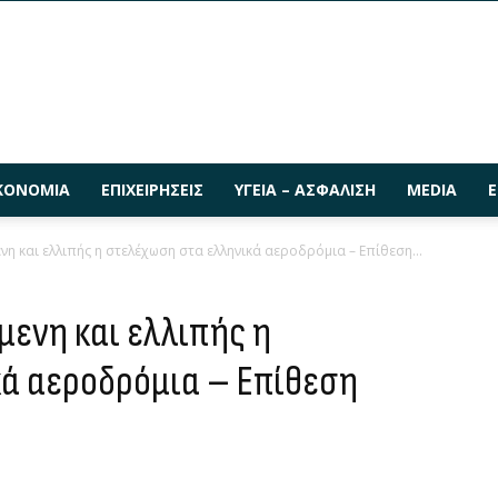
ΚΟΝΟΜΊΑ
ΕΠΙΧΕΙΡΉΣΕΙΣ
ΥΓΕΊΑ – ΑΣΦΆΛΙΣΗ
MEDIA
Ε
νη και ελλιπής η στελέχωση στα ελληνικά αεροδρόμια – Επίθεση...
όμενη και ελλιπής η
ά αεροδρόμια – Επίθεση