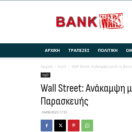
BANKWARS.GR
ΑΡΧΙΚΉ
ΤΡΆΠΕΖΕΣ
ΠΟΛΙΤΙΚΉ
ΟΙ
Αρχική
top3
Wall Street: Ανάκαμψη μετά τη βου
top3
Wall Street: Ανάκαμψη 
Παρασκευής
04/08/2025 17:33