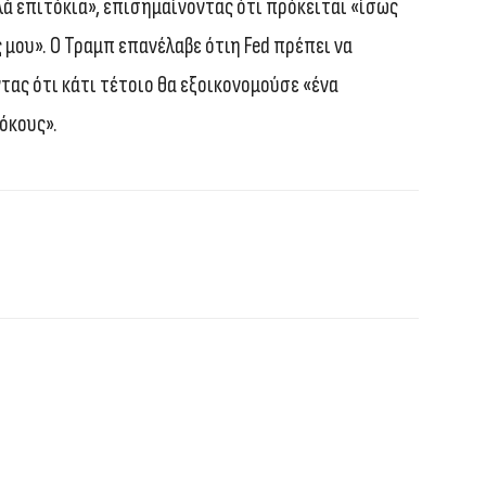
λά επιτόκια», επισημαίνοντας ότι πρόκειται «ίσως
 μου». Ο Τραμπ επανέλαβε ότιη Fed πρέπει να
τας ότι κάτι τέτοιο θα εξοικονομούσε «ένα
όκους».