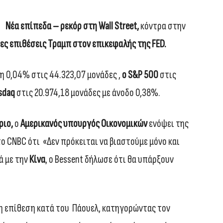
Nέα επίπεδα – ρεκόρ στη Wall Street,
κόντρα στην
έες επιθέσεις Τραμπ στον επικεφαλής της FED.
 0,04% στις 44.323,07 μονάδες ,
ο
S&P 500
στις
sdaq
στις 20.974,18 μονάδες με άνοδο 0,38%.
ριο,
ο
Αμερικανός υπουργός Οικονομικών
ενόψει της
 CNBC ότι «Δεν πρόκειται να βιαστούμε μόνο και
ά με την
Κίνα
, ο Bessent δήλωσε ότι θα υπάρξουν
η επίθεση κατά του Πάουελ,
κατηγορώντας τον