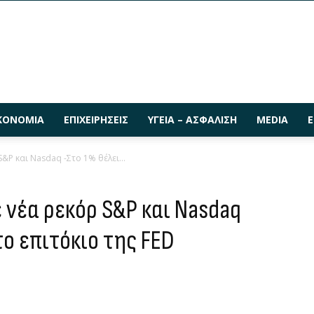
ΚΟΝΟΜΊΑ
ΕΠΙΧΕΙΡΉΣΕΙΣ
ΥΓΕΊΑ – ΑΣΦΆΛΙΣΗ
MEDIA
Ε
S&P και Nasdaq -Στο 1% θέλει...
ε νέα ρεκόρ S&P και Nasdaq
το επιτόκιο της FED