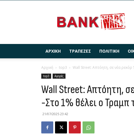
BANKWARS.GR
ΑΡΧΙΚΉ
ΤΡΆΠΕΖΕΣ
ΠΟΛΙΤΙΚΉ
ΟΙ
Αρχική
top3
Wall Street: Απτόητη, σε νέα ρεκόρ 
top3
Αγορές
Wall Street: Απτόητη, σ
-Στο 1% θέλει ο Τραμπ 
21/07/2025 23:42