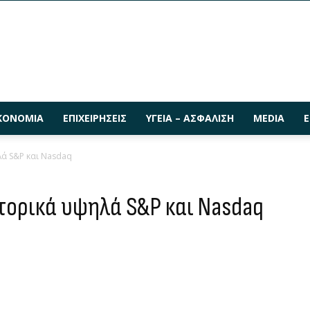
ΚΟΝΟΜΊΑ
ΕΠΙΧΕΙΡΉΣΕΙΣ
ΥΓΕΊΑ – ΑΣΦΆΛΙΣΗ
MEDIA
Ε
ηλά S&P και Nasdaq
ιστορικά υψηλά S&P και Nasdaq