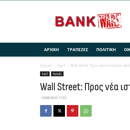
BANKWARS.GR
ΑΡΧΙΚΉ
ΤΡΆΠΕΖΕΣ
ΠΟΛΙΤΙΚΉ
ΟΙ
Αρχική
top3
Wall Street: Προς νέα ιστορικά υψ
top3
Αγορές
Wall Street: Προς νέα 
13/08/2025 17:35