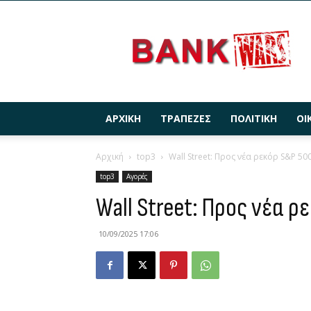
BANKWARS.GR
ΑΡΧΙΚΉ
ΤΡΆΠΕΖΕΣ
ΠΟΛΙΤΙΚΉ
ΟΙ
Αρχική
top3
Wall Street: Προς νέα ρεκόρ S&P 50
top3
Αγορές
Wall Street: Προς νέα ρ
10/09/2025 17:06