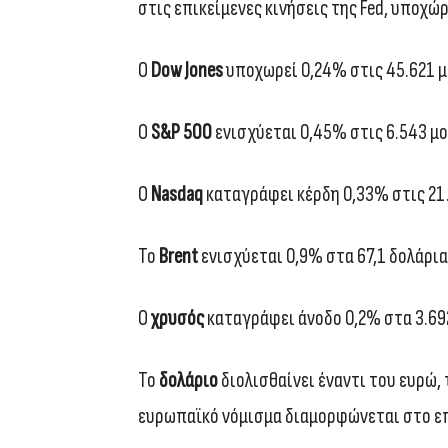
στις επικείμενες κινήσεις της Fed, υποχώ
Ο
Dow Jones
υποχωρεί 0,24% στις 45.621 
Ο
S&P 500
ενισχύεται 0,45% στις 6.543 μο
Ο
Nasdaq
καταγράφει κέρδη 0,33% στις 21
Το
Brent
ενισχύεται 0,9% στα 67,1 δολάρια
Ο
χρυσός
καταγράφει άνοδο 0,2% στα 3.692
Το
δολάριο
διολισθαίνει έναντι του ευρώ, τ
ευρωπαϊκό νόμισμα διαμορφώνεται στο επ