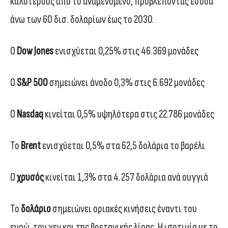
καλύτερους από το αναμενόμενο, προβλέποντας έσοδα
άνω των 60 δισ. δολαρίων έως το 2030.
Ο
Dow Jones
ενισχύεται 0,25% στις 46.369 μονάδες
Ο
S&P 500
σημειώνει άνοδο 0,3% στις 6.692 μονάδες
Ο
Nasdaq
κινείται 0,5% υψηλότερα στις 22.786 μονάδες
Το
Brent
ενισχύεται 0,5% στα 62,5 δολάρια το βαρέλι
Ο
χρυσός
κινείται 1,3% στα 4.257 δολάρια ανά ουγγιά
Το
δολάριο
σημειώνει οριακές κινήσεις έναντι του
ευρώ, του γεν και της βρετανικής λίρας. Η ισοτιμία με το