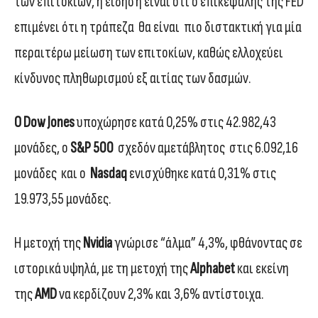
των επιτοκίων, η είδηση είναι ότι ο επικεφαλής της FED
επιμένει ότι η τράπεζα θα είναι πιο διστακτική για μία
περαιτέρω μείωση των επιτοκίων, καθώς ελλοχεύει
κίνδυνος πληθωρισμού εξ αιτίας των δασμών.
Ο Dow Jones
υποχώρησε κατά 0,25% στις 42.982,43
μονάδες, ο
S&P 500
σχεδόν αμετάβλητος στις 6.092,16
μονάδες και ο
Nasdaq
ενισχύθηκε κατά 0,31% στις
19.973,55 μονάδες.
Η μετοχή της
Nvidia
γνώρισε “άλμα” 4,3%, φθάνοντας σε
ιστορικά υψηλά, με τη μετοχή της
Alphabet
και εκείνη
της
AMD
να κερδίζουν 2,3% και 3,6% αντίστοιχα.