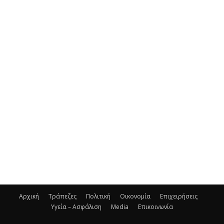
Αρχική
Τράπεζες
Πολιτική
Οικονομία
Επιχειρήσεις
Υγεία – Ασφάλιση
Media
Επικοινωνία