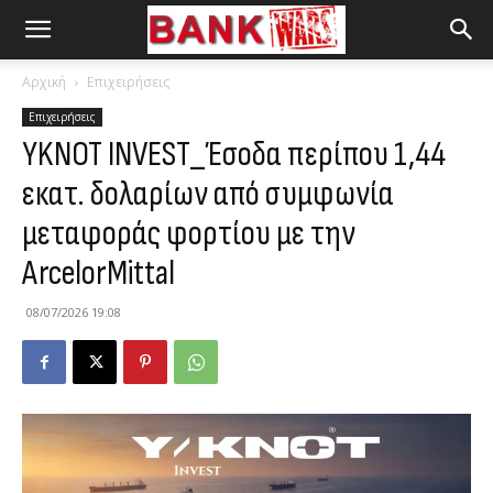
Αρχική
Επιχειρήσεις
Επιχειρήσεις
YKNOT INVEST_Έσοδα περίπου 1,44
εκατ. δολαρίων από συμφωνία
μεταφοράς φορτίου με την
ArcelorMittal
08/07/2026 19:08